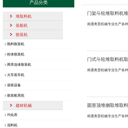
产品分类
直线轨道装船机的性能特点解读，超实用！
[2
门架斗轮堆取料机
【敲黑板】回转堆料机的作用特点
[2
堆取料机
南通奥普机械专业生产各
装船机
奥普机械一批定制堆取料机顺利交付发运
[2
散装机
关于我单位申报2025年度江苏省科学技术奖的公示
[2
熟料散装机
【划重点】回转堆料机的原理作用与操作要点
[1
粉体散装机
奥普机械：一批堆取料机发货了！
[2
门式斗轮堆取料机
两库连体散装机
什么是侧式刮板取料机，日常​维护检修规程
[1
南通奥普机械专业生产各
火车装车机
圆弧轨道式装船机的结构功能及的优势特点
[2
袋装设备
移动式装船机的四大特点​与用途
[2
散装船系统
【每日分享】熟料散装机的结构组成及操作使用流程
[2
圆形顶堆侧取堆取
建材机械
直线轨道装船机的性能特点解读，超实用！
[2
均化库
南通奥普机械专业生产各
【敲黑板】回转堆料机的作用特点
[2
混料机