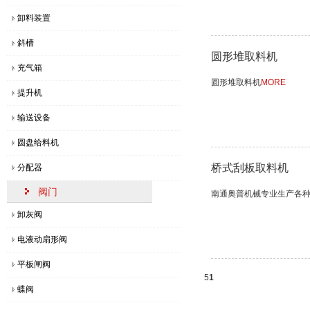
卸料装置
斜槽
圆形堆取料机
充气箱
圆形堆取料机
MORE
提升机
输送设备
圆盘给料机
桥式刮板取料机
分配器
阀门
南通奥普机械专业生产各
卸灰阀
电液动扇形阀
平板闸阀
5
1
蝶阀