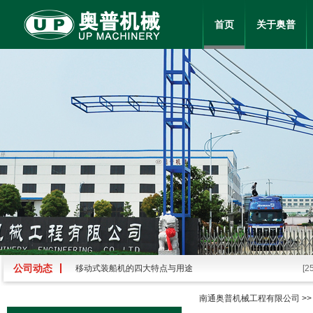
首页
关于奥普
奥普机械一批定制堆取料机顺利交付发运
[2
关于我单位申报2025年度江苏省科学技术奖的公示
[2
【划重点】回转堆料机的原理作用与操作要点
[1
奥普机械：一批堆取料机发货了！
[2
什么是侧式刮板取料机，日常​维护检修规程
[1
圆弧轨道式装船机的结构功能及的优势特点
[2
公司动态
移动式装船机的四大特点​与用途
[2
【每日分享】熟料散装机的结构组成及操作使用流程
[2
南通奥普机械工程有限公司
>