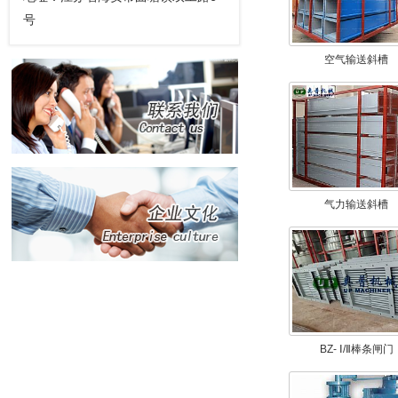
号
空气输送斜槽
气力输送斜槽
BZ- Ⅰ/Ⅱ棒条闸门