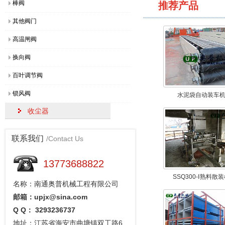
棒阀
推荐产品
其他阀门
高温闸阀
换向阀
百叶调节阀
锁风阀
水泥袋自动装车
收尘器
联系我们
/Contact Us
13773688822
SSQ300-Ⅰ熟料散
名称：南通奥普机械工程有限公司
邮箱：upjx@sina.com
Q Q： 3293236737
地址：江苏省海安市曲塘镇双工路6