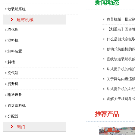
新闻动态
散装船系统
建材机械
奥普机械一批定
【划重点】回转
均化库
什么是侧式刮板取
混料机
移动式装船机的四
卸料装置
直线轨道装船机
斜槽
斗式提升机的维
充气箱
关于网站内容违
提升机
斗式提升机的4大
输送设备
讲解关于板链斗
圆盘给料机
推荐产品
分配器
阀门