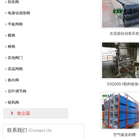
卸灰阀
电液动扇形阀
平板闸阀
水泥袋自动装车
蝶阀
棒阀
其他阀门
高温闸阀
换向阀
SSQ300-Ⅰ熟料散
百叶调节阀
锁风阀
收尘器
联系我们
/Contact Us
空气输送斜槽