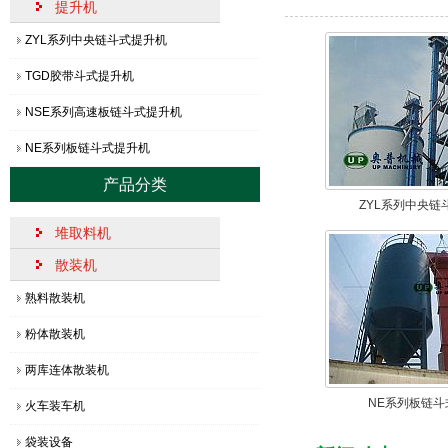
提升机
【划重点】回转堆料机的原理作用与操作要点
[1
ZYL系列中央链斗式提升机
奥普机械：一批堆取料机发货了！
[2
TGD胶带斗式提升机
什么是侧式刮板取料机，日常​维护检修规程
[1
NSE系列高速板链斗式提升机
圆弧轨道式装船机的结构功能及的优势特点
[2
NE系列板链斗式提升机
移动式装船机的四大特点​与用途
[2
产品分类
【每日分享】熟料散装机的结构组成及操作使用流程
[2
ZYL系列中央链
堆取料机
直线轨道装船机的性能特点解读，超实用！
[2
散装机
【敲黑板】回转堆料机的作用特点
[2
熟料散装机
粉体散装机
两库连体散装机
NE系列板链斗
火车装车机
袋装设备