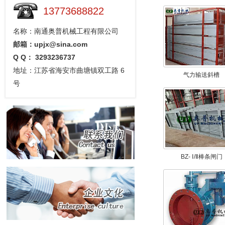
13773688822
名称：南通奥普机械工程有限公司
邮箱：upjx@sina.com
Q Q： 3293236737
地址：江苏省海安市曲塘镇双工路 6
气力输送斜槽
号
BZ- Ⅰ/Ⅱ棒条闸门